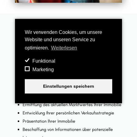
Folgende Leistungen erbringen wir für
Wir verwenden Cookies, um unsere
Sie:
Website und unseren Service zu
optimieren.
Weiterlesen
Funktional
Marketing
Verkauf/Vermarktung
Einstellungen speichern
Persönliche und individuelle Erstberatung
Ermittlung des aktuellen Marktwertes Ihrer Immobilie
Entwicklung Ihrer persönlichen Verkaufsstrategie
Präsentation Ihrer Immobilie
Beschaffung von Informationen über potenzielle